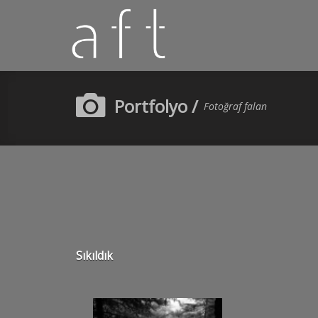
Portfolyo /
Fotoğraf falan
Sıkıldık